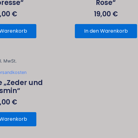
resse“
Rose“
9,00
€
19,00
€
 Warenkorb
In den Warenkorb
kl. MwSt.
ersandkosten
e „Zeder und
smin“
9,00
€
 Warenkorb