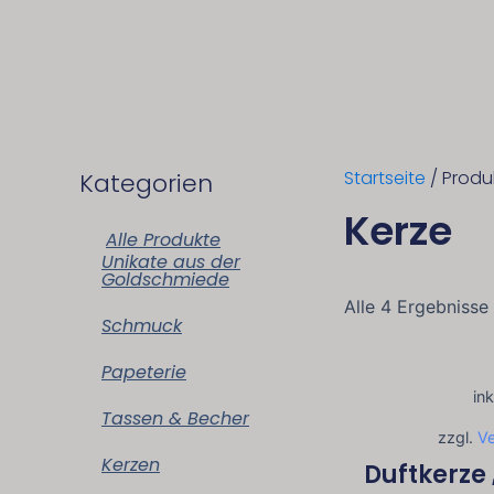
Zum
Inhalt
springen
Startseite
/ Produ
Kategorien
Kerze
Alle Produkte
Unikate aus der
Goldschmiede
Alle 4 Ergebnisse
Schmuck
Papeterie
in
Tassen & Becher
zzgl.
V
Kerzen
Duftkerze