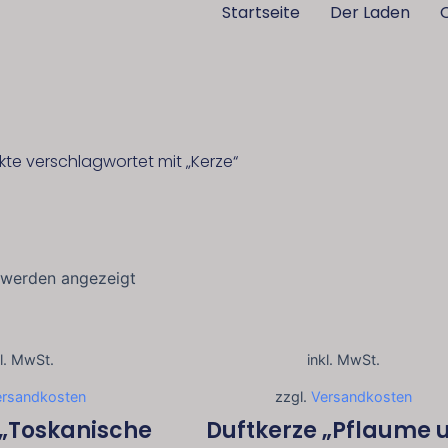
Startseite
Der Laden
kte verschlagwortet mit „Kerze“
Nach
neuesten
 werden angezeigt
sortiert
kl. MwSt.
inkl. MwSt.
ersandkosten
zzgl.
Versandkosten
 „Toskanische
Duftkerze „Pflaume 