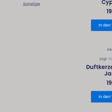
Cyp
Sonstige
1
In den
in
zzgl.
V
Duftkerz
Ja
1
In den