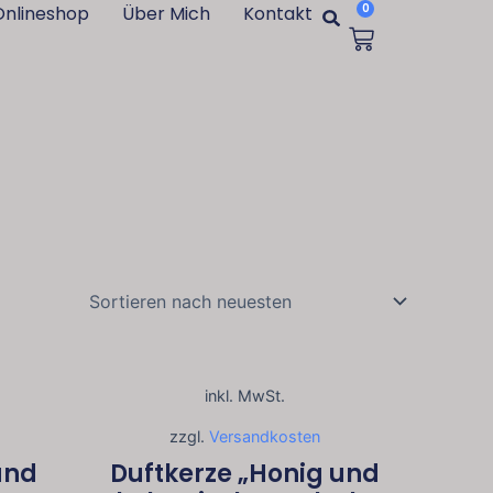
Suche
0
Onlineshop
Über Mich
Kontakt
Warenko
inkl. MwSt.
zzgl.
Versandkosten
und
Duftkerze „Honig und