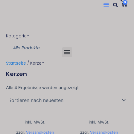
Suc
W
Menü
0
Zum
Inhalt
springen
Kategorien
Alle Produkte
Menü
Startseite
/ Kerzen
Kerzen
Nach
neuesten
Alle 4 Ergebnisse werden angezeigt
sortiert
inkl. MwSt.
inkl. MwSt.
zzgl.
Versandkosten
zzgl.
Versandkosten