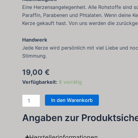
Eine Herzensangelegenheit. Alle Rohstoffe sind 
Paraffin, Parabenen und Phtalaten. Wenn deine Ke
Kerze gekauft hast. Von uns werden die zurückg
Handwerk
Jede Kerze wird persönlich mit viel Liebe und no
Stimmung.
19,00
€
Duftkerze
Verfügbarkeit:
8 vorrätig
"Honig
und
kubanischer
In den Warenkorb
Tabak"
Menge
Angaben zur Produktsich
Herstellerinformationen