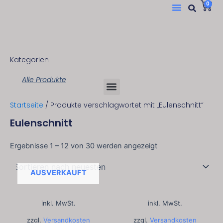
Suc
W
Menü
0
Zum
Inhalt
springen
Kategorien
Alle Produkte
Menü
Startseite
/ Produkte verschlagwortet mit „Eulenschnitt“
Eulenschnitt
Nach
neuesten
Ergebnisse 1 – 12 von 30 werden angezeigt
sortiert
AUSVERKAUFT
inkl. MwSt.
inkl. MwSt.
zzgl.
Versandkosten
zzgl.
Versandkosten