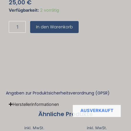
25,00
€
Eulenschnitt
Verfügbarkeit:
2 vorrätig
Schüssel
Herz
In den Warenkorb
Menge
Angaben zur Produktsicherheitsverordnung (GPSR)
Herstellerinformationen
AUSVERKAUFT
Ähnliche Produkte
inkl. MwSt.
inkl. MwSt.