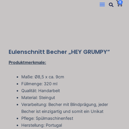
Suc
W
Menü
0
Zum
Inhalt
springen
Eulenschnitt Becher „HEY GRUMPY“
Produktmerkmale:
Maße: Ø8,5 x ca. 9cm
Füllmenge: 320 ml
Qualität: Handarbeit
Material: Steingut
Verarbeitung: Becher mit Blindprägung, jeder
Becher ist einzigartig und somit ein Unikat
Pflege: Spülmaschinenfest
Herstellung: Portugal