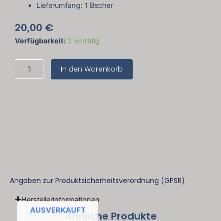
Lieferumfang: 1 Becher
20,00
€
Eulenschnitt
Verfügbarkeit:
2 vorrätig
Becher
"HEY
In den Warenkorb
GRUMPY"
Menge
Angaben zur Produktsicherheitsverordnung (GPSR)
Herstellerinformationen
AUSVERKAUFT
Ähnliche Produkte