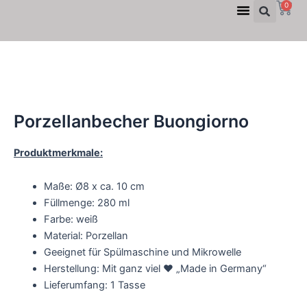
Suc
W
Menü
0
Zum
Inhalt
springen
Porzellanbecher Buongiorno
Produktmerkmale:
Maße: Ø8 x ca. 10 cm
Füllmenge: 280 ml
Farbe: weiß
Material: Porzellan
Geeignet für Spülmaschine und Mikrowelle
Herstellung: Mit ganz viel ♥ „Made in Germany“
Lieferumfang: 1 Tasse