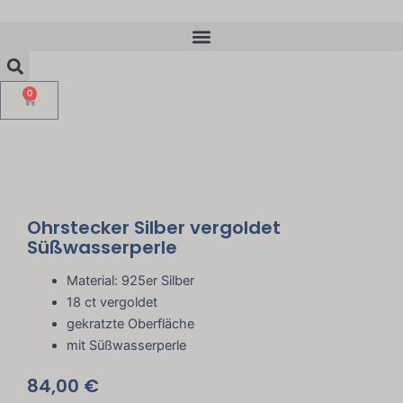
Zum
Menü
Inhalt
Suche
springen
0
Warenkorb
Ohrstecker Silber vergoldet
Süßwasserperle
Material: 925er Silber
18 ct vergoldet
gekratzte Oberfläche
mit Süßwasserperle
84,00
€