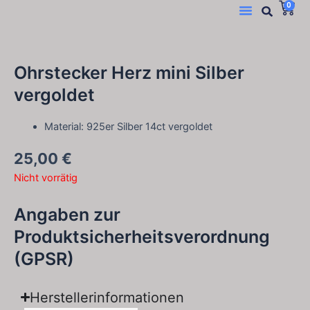
Suc
W
Menü
0
Zum
Inhalt
springen
Ohrstecker Herz mini Silber
vergoldet
Material: 925er Silber 14ct vergoldet
25,00
€
Nicht vorrätig
Angaben zur
Produktsicherheitsverordnung
(GPSR)
Herstellerinformationen