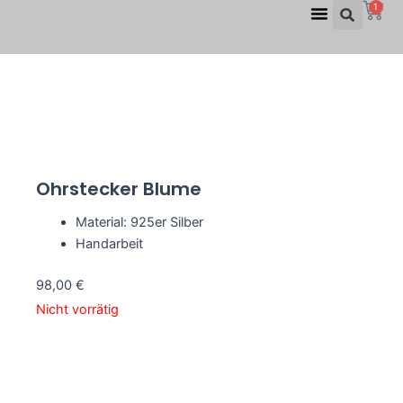
Suc
W
Menü
1
Zum
Inhalt
springen
Ohrstecker Blume
Material: 925er Silber
Handarbeit
98,00
€
Nicht vorrätig