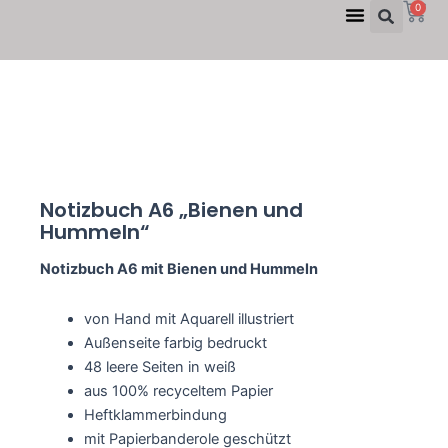
Suc
W
Menü
0
Zum
Inhalt
springen
Notizbuch A6 „Bienen und
Hummeln“
Notizbuch A6 mit Bienen und Hummeln
von Hand mit Aquarell illustriert
Außenseite farbig bedruckt
48 leere Seiten in weiß
aus 100% recyceltem Papier
Heftklammerbindung
mit Papierbanderole geschützt