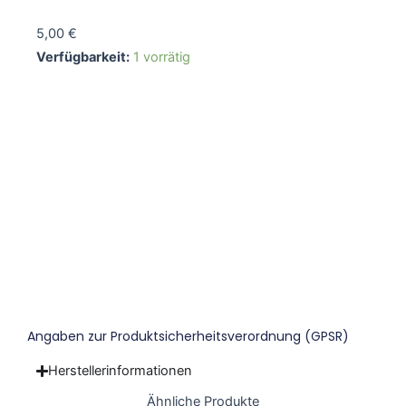
5,00
€
Notizbuch
Verfügbarkeit:
1 vorrätig
A6
"Bienen
und
In den Warenkorb
Hummeln"
Menge
Angaben zur Produktsicherheitsverordnung (GPSR)
Herstellerinformationen
Ähnliche Produkte