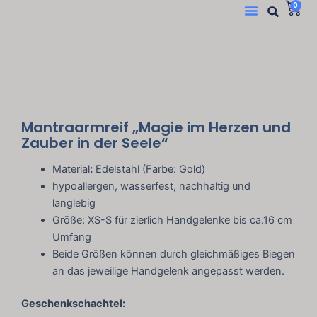
Suc
W
Menü
0
Zum
Inhalt
springen
Mantraarmreif „Magie im Herzen und
Zauber in der Seele“
Material
:
Edelstahl (Farbe: Gold)
hypoallergen, wasserfest, nachhaltig und
langlebig
Größe: XS-S für zierlich Handgelenke bis ca.16 cm
Umfang
Beide Größen können durch gleichmäßiges Biegen
an das jeweilige Handgelenk angepasst werden.
Geschenkschachtel: