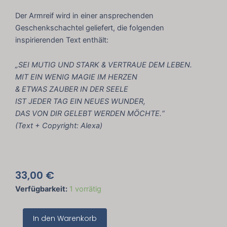
Der Armreif wird in einer ansprechenden
Geschenkschachtel geliefert, die folgenden
inspirierenden Text enthält:
„SEI MUTIG UND STARK & VERTRAUE DEM LEBEN.
MIT EIN WENIG MAGIE IM HERZEN
& ETWAS ZAUBER IN DER SEELE
IST JEDER TAG EIN NEUES WUNDER,
DAS VON DIR GELEBT WERDEN MÖCHTE.“
(Text + Copyright: Alexa)
33,00
€
Mantraarmreif
Verfügbarkeit:
1 vorrätig
"Magie
im
In den Warenkorb
Herzen