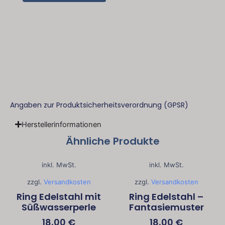
und
Zauber
in
der
Seele"
Menge
Angaben zur Produktsicherheitsverordnung (GPSR)
Herstellerinformationen
Ähnliche Produkte
inkl. MwSt.
inkl. MwSt.
zzgl.
Versandkosten
zzgl.
Versandkosten
Ring Edelstahl mit
Ring Edelstahl –
Süßwasserperle
Fantasiemuster
18,00
€
18,00
€