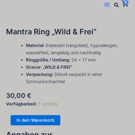
Suc
W
Menü
0
Zum
Inhalt
springen
Mantra Ring „Wild & Frei“
Material:
Edelstahl (vergoldet), hypoallergen,
wasserfest, langlebig und nachhaltig
Ringgröße / Umfang:
54 = 17 mm
Gravur: „WILD & FREI“
Verpackung:
Stilvoll verpackt in einer
Schmuckschachtel
30,00
€
Mantra
Verfügbarkeit:
1 vorrätig
Ring
"Wild
In den Warenkorb
&
Frei"
Angaben zur
Menge