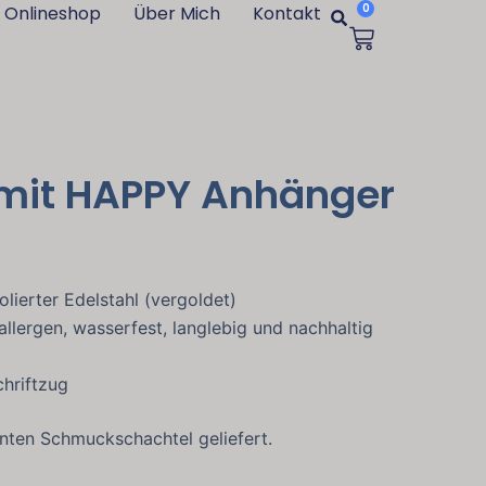
Suche
0
Onlineshop
Über Mich
Kontakt
Warenk
 mit HAPPY Anhänger
ierter Edelstahl (vergoldet)
lergen, wasserfest, langlebig und nachhaltig
hriftzug
anten Schmuckschachtel geliefert.