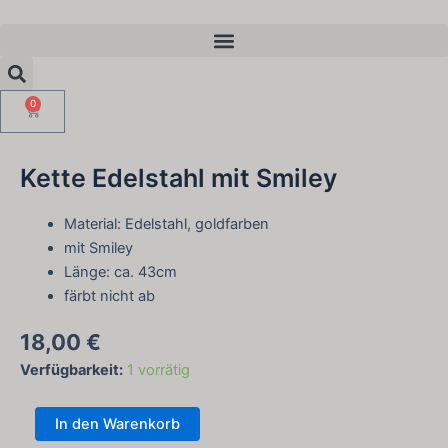
Zum
Menü
Inhalt
Suche
springen
0
Warenkorb
Kette Edelstahl mit Smiley
Material: Edelstahl, goldfarben
mit Smiley
Länge: ca. 43cm
färbt nicht ab
18,00
€
Kette
Verfügbarkeit:
1 vorrätig
Edelstahl
mit
In den Warenkorb
Smiley
Menge