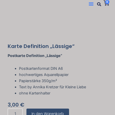
Suc
W
Menü
0
Zum
Inhalt
springen
Karte Definition „Lässige“
Postkarte Definition „Lässige“
Postkartenformat DIN A6
hochwertiges Aquarellpapier
Papierstärke 350g/m²
Text by Annika Kretzer für Kleine Liebe
ohne Kartenhalter
3,00
€
Karte
In den Warenkorb