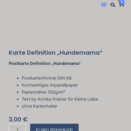
Suc
W
Menü
0
Zum
Inhalt
springen
Karte Definition „Hundemama“
Postkarte Definition „Hundemama“
Postkartenformat DIN A6
hochwertiges Aquarellpapier
Papierstärke 350g/m²
Text by Annika Kretzer für Kleine Liebe
ohne Kartenhalter
3,00
€
Karte
In den Warenkorb