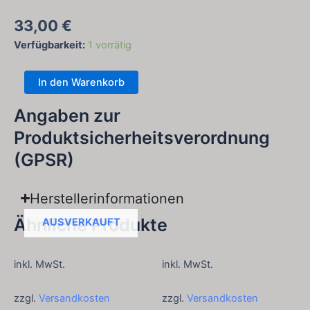
33,00
€
Hoop
Verfügbarkeit:
1 vorrätig
-
Ohrringe
In den Warenkorb
mit
Libelle
Angaben zur
Menge
Produktsicherheitsverordnung
(GPSR)
Herstellerinformationen
Ähnliche Produkte
AUSVERKAUFT
inkl. MwSt.
inkl. MwSt.
zzgl.
Versandkosten
zzgl.
Versandkosten