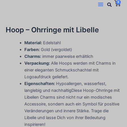
Suc
W
Menü
0
Zum
Inhalt
springen
Hoop – Ohrringe mit Libelle
Material:
Edelstahl
Farben:
Gold (vergoldet)
Charms:
immer paarweise erhältlich
Verpackung:
Alle Hoops werden mit Charms in
einer eleganten Schmuckschachtel mit
Logoaufdruck geliefert.
Eigenschaften:
Hypoallergen, wasserfest,
langlebig und nachhaltigDiese Hoop-Ohrringe mit
Libellen Charms sind nicht nur ein modisches
Accessoire, sondern auch ein Symbol für positive
Veränderungen und innere Stärke. Trage die
Libelle und lasse Dich von ihrer Bedeutung
inspirieren!